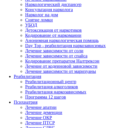
Наркологический диспансер
Консультация нарколога
Нарколог на дом
Снятие ломки
УБОД
Детоксикация от наркотиков
Кодирование от наркомании
Анонимная наркологическая помощь
Day Top - реабилитация наркозависимых
Лечение зависимости от соли
Лечение зависимости от спайса
Кодирование препаратом Налтрексон
Лечение от кодеиновой зависимости
Лечение зависимости от марихуаны
Реабилитация
Реабилитационный центр
Реабилитация алкоголиков
Реабилитация наркозависимых
Программа 12 шагов
Психиатрия
Лечение апатии
Лечение деменции
Лечение ОКР
Лечение ПТСР
Лечение СДВГ